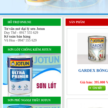
HỖ TRỢ ONILNE
SẢN PHẨM
Tư vấn mở đại lý sơn Jotun
Duy Thể - 0917 555 629
Kế toán bán hàng
Vũ Hoa - 0947 555 629
SƠN LÓT CHỐNG KIỀM JOTUN
GARDEX BÓNG
Giá bán: 395.000
SƠN PHỦ NGOẠI THẤT JOTUN