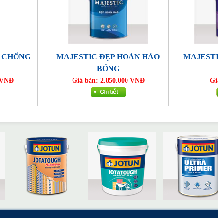
 CHỐNG
MAJESTIC ĐẸP HOÀN HẢO
MAJEST
BÓNG
0 VNĐ
Giá bán: 2.850.000 VNĐ
Gi