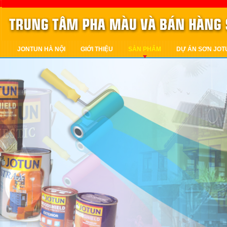
JONTUN HÀ NỘI
GIỚI THIỆU
SẢN PHẨM
DỰ ÁN SƠN JOT