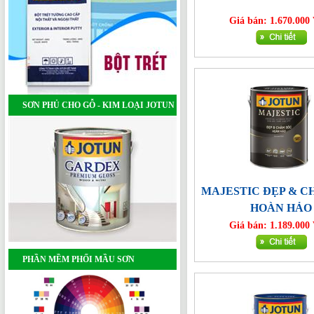
Giá bán: 1.670.00
SƠN PHỦ CHO GỖ - KIM LOẠI JOTUN
MAJESTIC ĐẸP & C
HOÀN HẢO
Giá bán: 1.189.00
PHẦN MỀM PHỐI MẦU SƠN