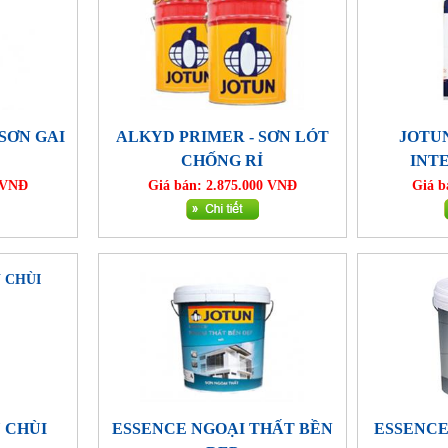
 SƠN GAI
ALKYD PRIMER - SƠN LÓT
JOTU
CHỐNG RỈ
INT
0 VNĐ
Giá bán: 2.875.000 VNĐ
Giá b
 CHÙI
ESSENCE NGOẠI THẤT BỀN
ESSENCE