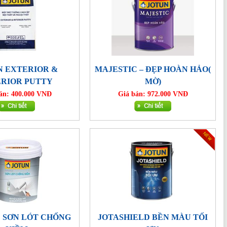
N EXTERIOR &
MAJESTIC – ĐẸP HOÀN HẢO(
ERIOR PUTTY
MỜ)
án: 400.000 VNĐ
Giá bán: 972.000 VNĐ
 SƠN LÓT CHỐNG
JOTASHIELD BỀN MÀU TỐI