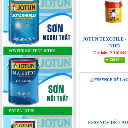
JOTUN TEXOTILE -
NHỎ
SƠN PHỦ NỘI THẤT JOTUN
Giá bán: 2.316.00
BỘT BẢ JOTUN
ESSENCE DỄ LAU