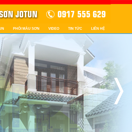
UN
PHỐI MÀU SƠN
VIDEO
TIN TỨC
LIÊN HỆ
Previous